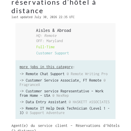
réservations d’hôtel à
distance
last updated July 30, 2026 22:35 UTC
Aisles & Abroad
HQ: Remote
OFF: Maryland
Full-Time
Customer Support
more jobs in this category
:
->
Remote Chat Support
@ Remote Writing Pro
->
Customer Service Associate, FT Remote
@
FragranceX
->
Customer service Representative – Work
from Home – USA
@ NexRep
->
Data Entry Assistant
@ HASKETT ASSOCIATES
->
Remote IT Help Desk Technician (Level 1 -
3)
@ Support Adventure
Agent(e) du service client – Réservations d’hôtels
(à distance)