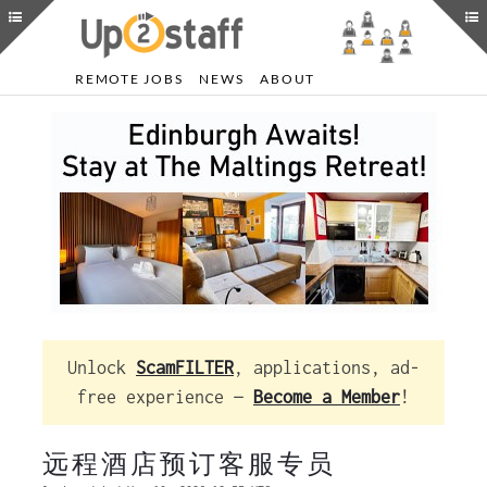
REMOTE JOBS
NEWS
ABOUT
Unlock
ScamFILTER
, applications, ad-
free experience —
Become a Member
!
远程酒店预订客服专员