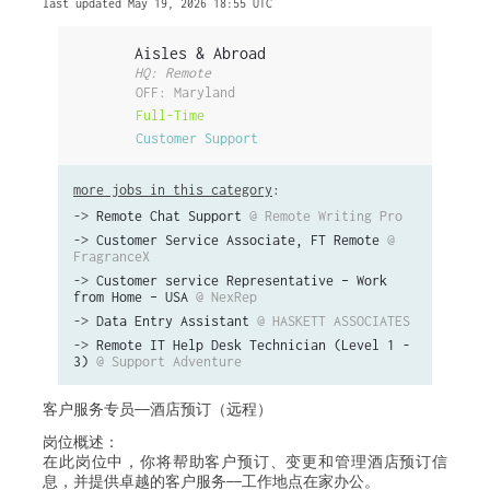
last updated May 19, 2026 18:55 UTC
Aisles & Abroad
HQ: Remote
OFF: Maryland
Full-Time
Customer Support
more jobs in this category
:
->
Remote Chat Support
@ Remote Writing Pro
->
Customer Service Associate, FT Remote
@
FragranceX
->
Customer service Representative – Work
from Home – USA
@ NexRep
->
Data Entry Assistant
@ HASKETT ASSOCIATES
->
Remote IT Help Desk Technician (Level 1 -
3)
@ Support Adventure
客户服务专员——酒店预订（远程）
岗位概述：
在此岗位中，你将帮助客户预订、变更和管理酒店预订信
息，并提供卓越的客户服务——工作地点在家办公。