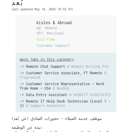
بُعد
last updated May 18, 2026 18:59 UTC
Aisles & Abroad
HQ: Remote
OFF: Maryland
Full-Time
Customer Support
more jobs in this category
:
->
Remote Chat Support
@ Remote Writing Pro
->
Customer Service Associate, FT Remote
@
FragranceX
->
Customer service Representative – Work
from Home – USA
@ NexRep
->
Data Entry Assistant
@ HASKETT ASSOCIATES
->
Remote IT Help Desk Technician (Level 1 -
3)
@ Support Adventure
موظف خدمة العملاء – حجوزات الفنادق (عن بُعد)
نبذة عن الوظيفة: