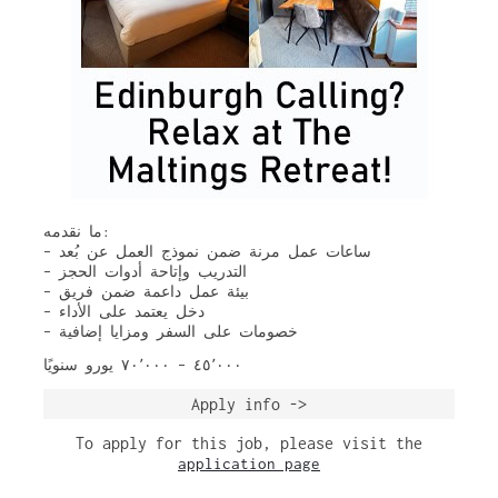
ما نقدمه:
– ساعات عمل مرنة ضمن نموذج العمل عن بُعد
– التدريب وإتاحة أدوات الحجز
– بيئة عمل داعمة ضمن فريق
– دخل يعتمد على الأداء
– خصومات على السفر ومزايا إضافية
٤٥٬٠٠٠ – ٧٠٬٠٠٠ يورو سنويًا
Apply info ->
To apply for this job, please visit the
application page