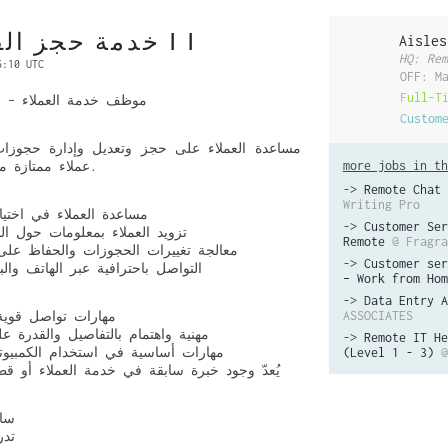
خدمة حجز الفنادق عن بُعد I I
Aisles
HQ: Rem
5:10 UTC
OFF: M
Full-T
موظف خدمة العملاء – ح)
Custom
مساعدة العملاء على حجز وتعديل وإدارة حجوزات
more jobs in th
عملاء ممتازة من مكان عملك في المنزل.
->
Remote Chat 
Writing Pro
مساعدة العملاء في اختيار
->
Customer Ser
تزويد العملاء بمعلومات حول المر
Remote
@ Fragra
معالجة تغييرات الحجوزات والحفاظ على
->
Customer ser
التواصل باحترافية عبر الهاتف والبر
– Work from Hom
->
Data Entry A
ASSOCIATES
مهارات تواصل قوية و
مهنية واهتمام بالتفاصيل والقدرة 
->
Remote IT He
مهارات أساسية في استخدام الكمبيوتر
(Level 1 - 3)
@
يُعدّ وجود خبرة سابقة في خدمة العملاء أو قطاع
ساع
تدر