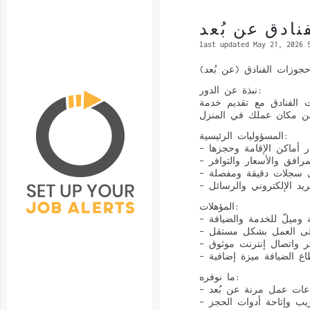
last updated May 21, 2026 
جوزات الفنادق (عن بُعد
نبذة عن الدور:
 الفنادق مع تقديم خدمة
المسؤوليات الرئيسية:
–  أماكن الإقامة وحجزها
– افق والأسعار والتوافر
–  سجلات دقيقة ومفصلة
– يد الإلكتروني والرسائل
المؤهلات:
– ميلّ للخدمة والضيافة
– على العمل بشكل مستقل
–  واتصال إنترنت موثوق
–  الضيافة ميزة إضافية
ما نوفره:
– ات عمل مرنة عن بُعد
– يب وإتاحة أدوات الحجز