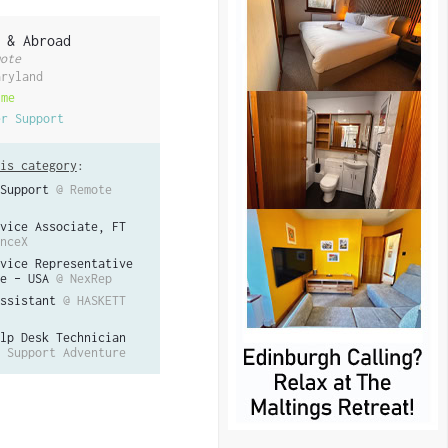
 & Abroad
ote
aryland
ime
er Support
is category
:
Support
@ Remote
vice Associate, FT
nceX
vice Representative
e – USA
@ NexRep
ssistant
@ HASKETT
lp Desk Technician
 Support Adventure