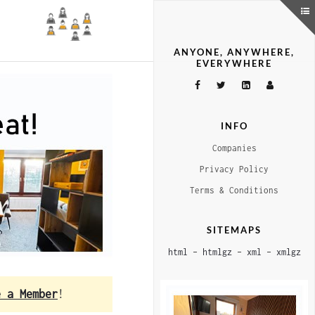
ANYONE, ANYWHERE,
EVERYWHERE
INFO
Companies
Privacy Policy
Terms & Conditions
SITEMAPS
html
–
htmlgz
–
xml
–
xmlgz
e a Member
!