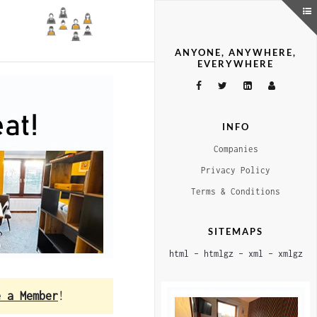
ANYONE, ANYWHERE,
EVERYWHERE
INFO
Companies
Privacy Policy
Terms & Conditions
SITEMAPS
html
–
htmlgz
–
xml
–
xmlgz
e a Member
!