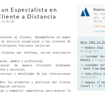
 un Especialista en
Remote
HQ: Che
Cliente a Distancia
OFF: A
World
6 12:25 UTC
Contra
Custom
Atención al Cliente, desempeñarás un papel
 un servicio excepcional a los clientes de
more jobs in th
principales funciones incluirán:
->
Remote Chat 
Writing Pro
 clientes por teléfono, correo electrónico
->
Customer Ser
Remote
@ Fragra
ápida, amable y profesional
->
Customer ser
solver de manera eficiente problemas
– Work from Hom
ctos o servicios
precisos y detallados de las interacciones
->
Data Entry A
ASSOCIATES
obre los productos y políticas del cliente
->
Remote IT He
(Level 1 - 3)
@
rmación correcta
ipo y compartir sugerencias para mejorar la
e