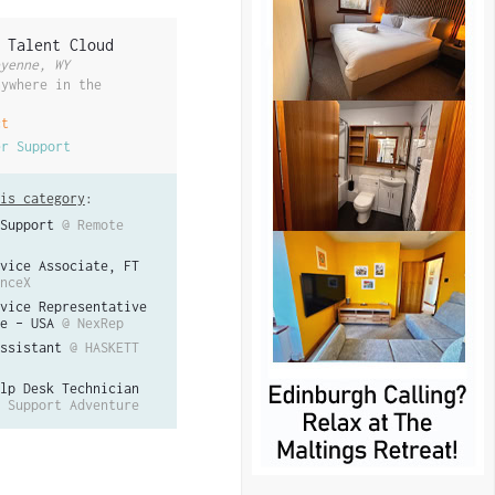
 Talent Cloud
yenne, WY
nywhere in the
ct
er Support
is category
:
Support
@ Remote
vice Associate, FT
nceX
vice Representative
e – USA
@ NexRep
ssistant
@ HASKETT
lp Desk Technician
 Support Adventure