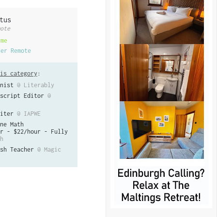
tus
ote
ime
her Remote
is category
:
nist
@ Literably
script Editor
@
iter
@ IAPWE
ne Math
r - $22/hour - Fully
h
sh Teacher
@ Magic