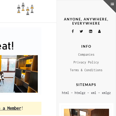
ANYONE, ANYWHERE,
EVERYWHERE
INFO
Companies
Privacy Policy
Terms & Conditions
SITEMAPS
html
–
htmlgz
–
xml
–
xmlgz
e a Member
!