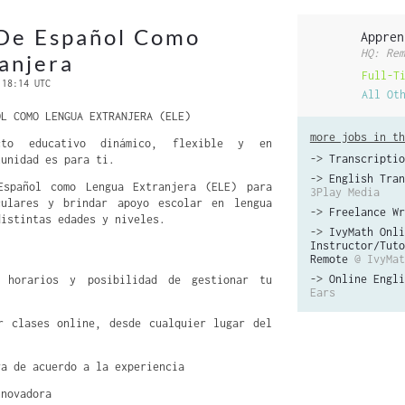
 De Español Como
Appren
HQ: Rem
anjera
Full-T
 18:14 UTC
All Ot
OL COMO LENGUA EXTRANJERA (ELE)
more jobs in th
to educativo dinámico, flexible y en
->
Transcriptio
tunidad es para ti.
->
English Tran
Español como Lengua Extranjera (ELE) para
3Play Media
culares y brindar apoyo escolar en lengua
->
Freelance Wr
distintas edades y niveles.
->
IvyMath Onli
Instructor/Tuto
Remote
@ IvyMat
->
Online Engli
e horarios y posibilidad de gestionar tu
Ears
r clases online, desde cualquier lugar del
va de acuerdo a la experiencia
nnovadora