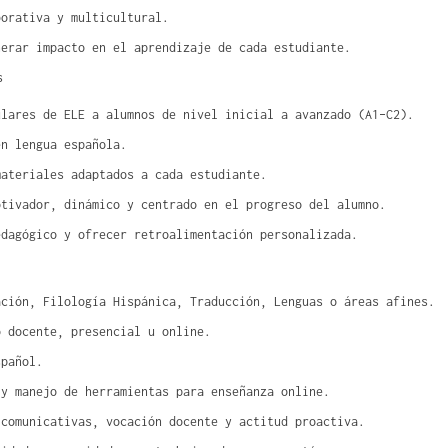
borativa y multicultural.
nerar impacto en el aprendizaje de cada estudiante.
s
ulares de ELE a alumnos de nivel inicial a avanzado (A1–C2).
en lengua española.
materiales adaptados a cada estudiante.
otivador, dinámico y centrado en el progreso del alumno.
edagógico y ofrecer retroalimentación personalizada.
ación, Filología Hispánica, Traducción, Lenguas o áreas afines.
o docente, presencial u online.
spañol.
 y manejo de herramientas para enseñanza online.
 comunicativas, vocación docente y actitud proactiva.