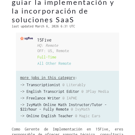
guiar la implementación y
la incorporación de
soluciones SaaS
last updated March 6, 2026 6:31 UTC
15Five
HQ: Remote
OFF: US, Remote
Full-Time
All Other Remote
more jobs in this category
:
->
Transcriptionist
@ Literably
->
English Transcript Editor
@ 3Play Media
->
Freelance Writer
@ IAPWE
->
IvyMath Online Math Instructor/Tutor -
$22/hour - Fully Remote
@ IvyMath
->
Online English Teacher
@ Magic Ears
Como Gerente de Implementación en 15Five, eres
responsable de ofrecer soporte técnico, consultoría