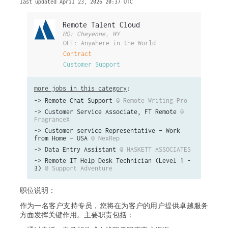
last updated April 23, 2026 20:37 UTC
Remote Talent Cloud
HQ: Cheyenne, WY
OFF: Anywhere in the World
Contract
Customer Support
more jobs in this category
:
->
Remote Chat Support
@ Remote Writing Pro
->
Customer Service Associate, FT Remote
@
FragranceX
->
Customer service Representative – Work
from Home – USA
@ NexRep
->
Data Entry Assistant
@ HASKETT ASSOCIATES
->
Remote IT Help Desk Technician (Level 1 -
3)
@ Support Adventure
职位说明：
作为一名客户支持专员，您将在为客户的用户提供卓越服务
方面发挥关键作用。主要职责包括：