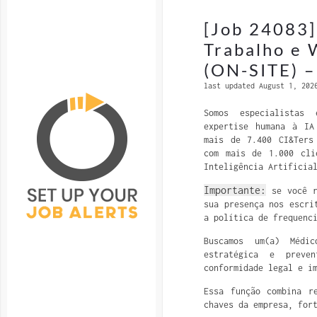
[Job 24083]
Trabalho e 
(ON-SITE) –
last updated August 1, 202
Somos especialista
expertise humana à IA
mais de 7.400 CI&Ters
com mais de 1.000 cli
Inteligência Artificia
Importante:
se você r
sua presença nos escri
a política de frequenc
Buscamos um(a) Médi
estratégica e preven
conformidade legal e i
Essa função combina r
chaves da empresa, for