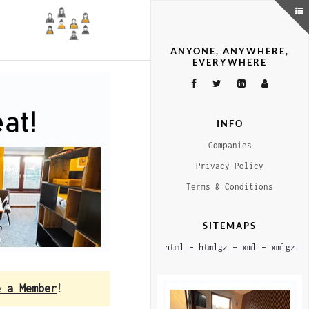
ANYONE, ANYWHERE,
EVERYWHERE
INFO
Companies
Privacy Policy
Terms & Conditions
SITEMAPS
html
–
htmlgz
–
xml
–
xmlgz
e a Member
!