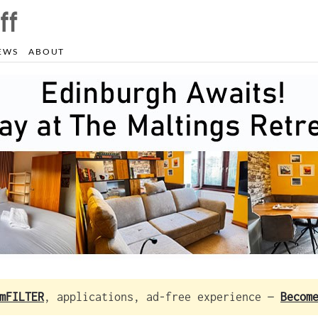
EWS
ABOUT
mFILTER
, applications, ad-free experience —
Becom