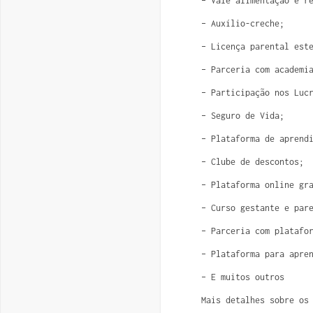
– Vale alimentação e r
– Auxílio-creche;
– Licença parental est
– Parceria com academi
– Participação nos Luc
– Seguro de Vida;
– Plataforma de aprend
– Clube de descontos;
– Plataforma online gr
– Curso gestante e par
– Parceria com platafo
– Plataforma para apre
– E muitos outros
Mais detalhes sobre os