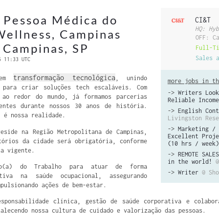
 Pessoa Médica do
CI&T
HQ: Hyb
Wellness, Campinas
OFF: C
 Campinas, SP
Full-T
Sales 
6 11:33 UTC
transformação tecnológica
s em
, unindo
more jobs in th
 para criar soluções tech escaláveis. Com
->
Writers Look
 ao redor do mundo, já formamos parcerias
Reliable Income
entes durante nossos 30 anos de história.
->
English Cont
l é nossa realidade.
Livingston Rese
->
Marketing / 
eside na Região Metropolitana de Campinas,
Excellent Proje
tórios da cidade será obrigatória, conforme
(10 hrs / week)
ia vigente.
->
REMOTE SALES
in the world!
@
co(a) do Trabalho para atuar de forma
->
Writer
@ Sho
tiva na saúde ocupacional, assegurando
mpulsionando ações de bem-estar.
esponsabilidade clínica, gestão de saúde corporativa e colabor
talecendo nossa cultura de cuidado e valorização das pessoas.