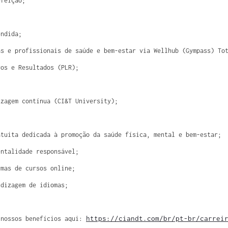
efeição;
endida;
as e profissionais de saúde e bem-estar via Wellhub (Gympass) To
ros e Resultados (PLR);
izagem contínua (CI&T University);
atuita dedicada à promoção da saúde física, mental e bem-estar;
entalidade responsável;
rmas de cursos online;
ndizagem de idiomas;
https://ciandt.com/br/pt-br/carrei
 nossos benefícios aqui: