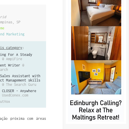
rid
ampinas, SP
ime
and Marketing
is category
:
ing For A Steady
@ AmpiFire
ent Writer
@
arch
Sales Assistant with
ct Management skills
@ The Search Guru
 CLOSER - Anywhere
 UsedConex.com
utVox
ação próxima com áreas