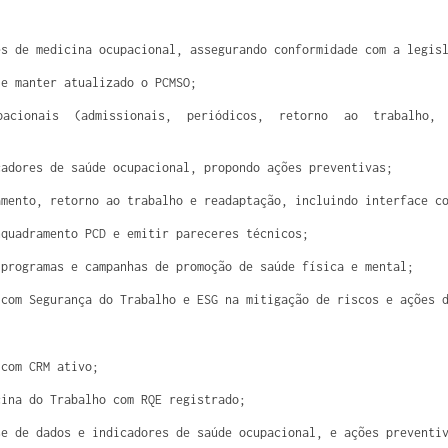
es de medicina ocupacional, assegurando conformidade com a legis
 e manter atualizado o PCMSO;
pacionais (admissionais, periódicos, retorno ao trabalho
cadores de saúde ocupacional, propondo ações preventivas;
amento, retorno ao trabalho e readaptação, incluindo interface c
nquadramento PCD e emitir pareceres técnicos;
 programas e campanhas de promoção de saúde física e mental;
 com Segurança do Trabalho e ESG na mitigação de riscos e ações 
 com CRM ativo;
cina do Trabalho com RQE registrado;
se de dados e indicadores de saúde ocupacional, e ações preventi