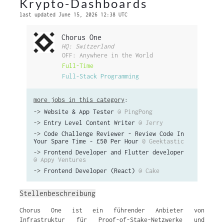
Krypto-Dashboards
last updated June 15, 2026 12:38 UTC
Chorus One
HQ: Switzerland
OFF: Anywhere in the World
Full-Time
Full-Stack Programming
more jobs in this category
:
->
Website & App Tester
@ PingPong
->
Entry Level Content Writer
@ Jerry
->
Code Challenge Reviewer - Review Code In
Your Spare Time - £50 Per Hour
@ Geektastic
->
Frontend Developer and Flutter developer
@ Appy Ventures
->
Frontend Developer (React)
@ Cake
Stellenbeschreibung
Chorus One ist ein führender Anbieter von
Infrastruktur für Proof-of-Stake-Netzwerke und