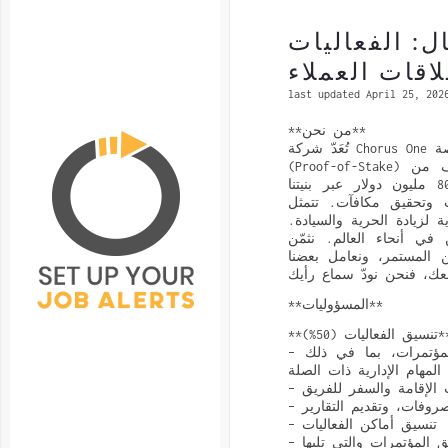
ل: الفعاليات
اقات العملاء
last updated April 25, 202
**من نحن**
تُعَدّ شركة Chorus One من أبرز مقدّمي البنية التحتية لشبكات إثبات الحصة
(Proof-of-Stake) والبروتوكولات اللامركزية. يشارك عشرات الآلاف من
العملاء الأفراد والمؤسسات أصولًا تقدر بنحو 800 مليون دولار عبر بنيتنا
ت وتحقيق مكافآت. تتمثل
ة لزيادة الحرية والسيادة.
5 شخصًا موزعين في أنحاء العالم. نثمّن
ين المستمر، ونعامل بعضنا
**المسؤوليات**
الفعاليات (50%)**
– التخطيط والتحضير لمشاركة فريق العمل في المؤتمرات، بما في ذلك
المهام الإدارية ذات الصلة
يب الإقامة والسفر للفريق
مصروفات، وتقديم التقارير
– تنسيق أماكن الفعاليات
ق المؤتمرات والتي تليها