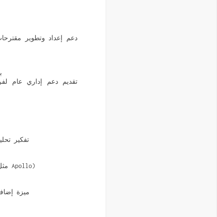
–
– تفكير تح
– إتقان Google Workspace وClickUp وأدوات CRM (Salesforce) وغيرها من أدوات دعم المبيعات (مثل Apollo)
– ميزة إضا