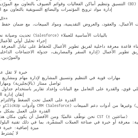
– التنسيق وتنظيم أماكن الفعاليات وقوائم الضيوف بالتعاون مع المورّدين وفريق تطوير الأعمال (BD)
– إدارة مواد ترويج المؤتمرات والبضائع التسويقية بالتعاون مع 
**المسؤوليات الإدارية (50%)**
– تحديث وصيانة نظام إدارة علاقات العملاء (Salesforce) بالبيانات الأساسية للعملاء
– إجراء تحليل أولي للأعمال
 بناء قاعدة معرفة داخلية لفريق تطوير الأعمال للحفاظ على تبادل المعرفة 
والمورّدين، 
– خبرة لا تقل 
– مهارات قوية في التنظيم وتنسيق المشاريع لإدارة مهام ومشاري
– تواصل ممتاز (بالإنجليزية) ومه
ليلي قوي، والقدرة على التعامل مع البيانات وإعداد تقارير باستخدام جداول ا
– إتقان إدارة 
– القدرة على العمل تحت الضغط والالتزام با
– القدرة على العمل بشكل
– نحن نوظّف عالميًا؛ ومن الأفضل أن يكون مكان هذا الدور في نطاق توقيت CST (± ساعتين)
فية: معرفة أو خبرة في صناعة العملات المشفّرة، بما في ذلك تقنية البلو
– ميزة إضافية: خبرة
– لا يُشتر