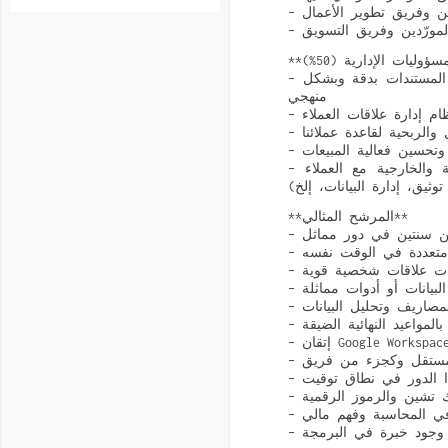
المورّدين وفريق التسويق
– دعم إعداد وتطوير مقترحات الأعمال، والعقود، والعروض التقديمية، ومواد المبيعات، مع ضمان حفظ المستندات بدقة وبشكل
منهجي
 والربحية لقاعدة عملائنا
وتحسين فعالية المبيعات
– تقديم دعم إداري عام لفريق تطوير الأعمال (إدارة السفر والمصاريف، جدولة الاجتماعات الداخلية والخارجية مع العملاء
توثيق، إدارة البيانات، إلخ)
**المرشح المثالي**
عن سنتين في دور مماثل
ع متعددة في الوقت نفسه
ارات علاقات شخصية قوية
لبيانات أو أدوات مماثلة
المصاريف وتحليل البيانات
لمواعيد النهائية الضيقة
 مستقل وكجزء من فريق
ك تشين والرموز الرقمية
 في المحاسبة وفهم مالي
ط وجود خبرة في البرمجة