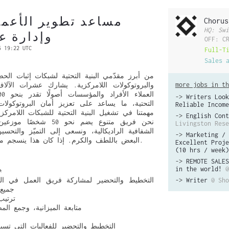
مساعد تطوير الأعما
Chorus
HQ: Swi
وإدارة عل
OFF: C
6 19:22 UTC
Full-T
Sales 
more jobs in th
->
Writers Look
التحتية، ما يساعد على تعزيز أمان البروتوكولا
Reliable Income
مهمتنا في تشغيل البنية التحتية للشبكات اللامركزي
->
English Cont
نحن فريق متنوع يضم نحو 0
Livingston Rese
الشفافية الراديكالية، ونسعى إلى التميّز والتحس
->
Marketing / 
البعض باللطف والكرم. إذا كان هذا ينسجم معك، فنحن نودّ سماع رأيك.
Excellent Proje
(10 hrs / week)
->
REMOTE SALES
in the world!
@
**تنسيق 
->
Writer
@ Sho
جميع 
– ترت
– متابعة الميزانية، وجمع ال
– التخطيط والتحضير للفعاليات التي تسب