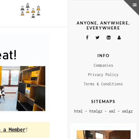
ANYONE, ANYWHERE,
EVERYWHERE
INFO
Companies
Privacy Policy
Terms & Conditions
SITEMAPS
html
–
htmlgz
–
xml
–
xmlgz
e a Member
!