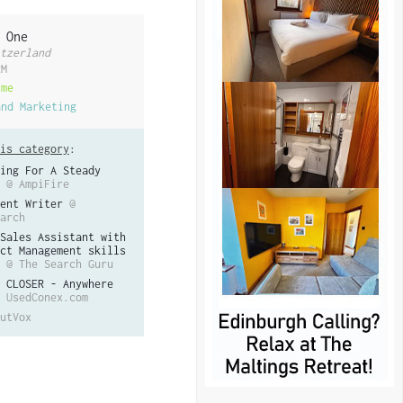
 One
tzerland
RM
ime
and Marketing
is category
:
ing For A Steady
@ AmpiFire
ent Writer
@
arch
Sales Assistant with
ct Management skills
@ The Search Guru
 CLOSER - Anywhere
 UsedConex.com
utVox