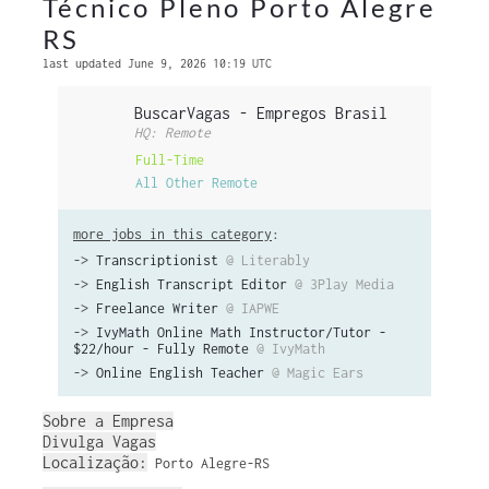
Técnico Pleno Porto Alegre
RS
last updated June 9, 2026 10:19 UTC
BuscarVagas - Empregos Brasil
HQ: Remote
Full-Time
All Other Remote
more jobs in this category
:
->
Transcriptionist
@ Literably
->
English Transcript Editor
@ 3Play Media
->
Freelance Writer
@ IAPWE
->
IvyMath Online Math Instructor/Tutor -
$22/hour - Fully Remote
@ IvyMath
->
Online English Teacher
@ Magic Ears
Sobre a Empresa
Divulga Vagas
Localização:
Porto Alegre-RS