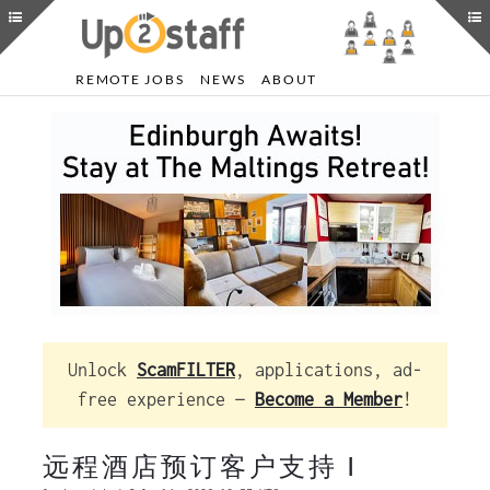
REMOTE JOBS
NEWS
ABOUT
Unlock
ScamFILTER
, applications, ad-
free experience —
Become a Member
!
远程酒店预订客户支持 I