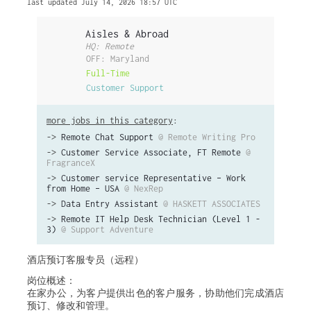
last updated July 14, 2026 18:57 UTC
Aisles & Abroad
HQ: Remote
OFF: Maryland
Full-Time
Customer Support
more jobs in this category
:
->
Remote Chat Support
@ Remote Writing Pro
->
Customer Service Associate, FT Remote
@
FragranceX
->
Customer service Representative – Work
from Home – USA
@ NexRep
->
Data Entry Assistant
@ HASKETT ASSOCIATES
->
Remote IT Help Desk Technician (Level 1 -
3)
@ Support Adventure
酒店预订客服专员（远程）
岗位概述：
在家办公，为客户提供出色的客户服务，协助他们完成酒店
预订、修改和管理。